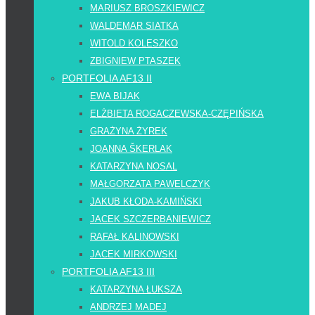
MARIUSZ BROSZKIEWICZ
WALDEMAR SIATKA
WITOLD KOLESZKO
ZBIGNIEW PTASZEK
PORTFOLIA AF13 II
EWA BIJAK
ELŻBIETA ROGACZEWSKA-CZĘPIŃSKA
GRAŻYNA ŻYREK
JOANNA ŠKERLAK
KATARZYNA NOSAL
MAŁGORZATA PAWELCZYK
JAKUB KŁODA-KAMIŃSKI
JACEK SZCZERBANIEWICZ
RAFAŁ KALINOWSKI
JACEK MIRKOWSKI
PORTFOLIA AF13 III
KATARZYNA ŁUKSZA
ANDRZEJ MADEJ