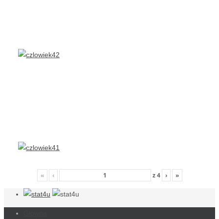
«
‹
z
4
›
»
Główna