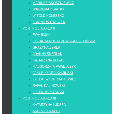
MARIUSZ BROSZKIEWICZ
WALDEMAR SIATKA
WITOLD KOLESZKO
ZBIGNIEW PTASZEK
PORTFOLIA AF13 II
EWA BIJAK
ELŻBIETA ROGACZEWSKA-CZĘPIŃSKA
GRAŻYNA ŻYREK
JOANNA ŠKERLAK
KATARZYNA NOSAL
MAŁGORZATA PAWELCZYK
JAKUB KŁODA-KAMIŃSKI
JACEK SZCZERBANIEWICZ
RAFAŁ KALINOWSKI
JACEK MIRKOWSKI
PORTFOLIA AF13 III
KATARZYNA ŁUKSZA
ANDRZEJ MADEJ