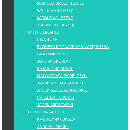
MARIUSZ BROSZKIEWICZ
WALDEMAR SIATKA
WITOLD KOLESZKO
ZBIGNIEW PTASZEK
PORTFOLIA AF13 II
EWA BIJAK
ELŻBIETA ROGACZEWSKA-CZĘPIŃSKA
GRAŻYNA ŻYREK
JOANNA ŠKERLAK
KATARZYNA NOSAL
MAŁGORZATA PAWELCZYK
JAKUB KŁODA-KAMIŃSKI
JACEK SZCZERBANIEWICZ
RAFAŁ KALINOWSKI
JACEK MIRKOWSKI
PORTFOLIA AF13 III
KATARZYNA ŁUKSZA
ANDRZEJ MADEJ