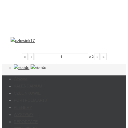
«
‹
z
2
›
»
Główna
KALENDARIUM
CZŁONKOWIE
PORTFOLIA AF13
PLENERY
WYSTAWY
REPORTAŻE