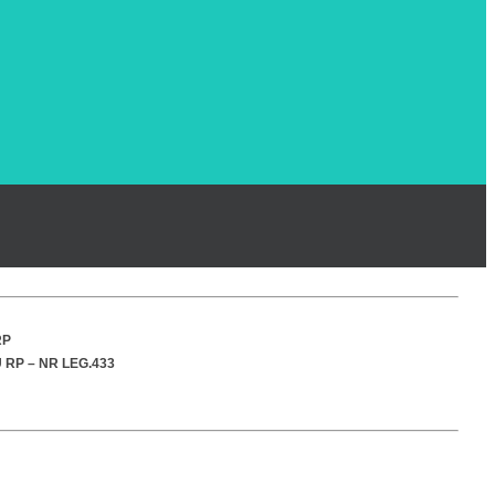
RP
 RP –
NR LEG.433