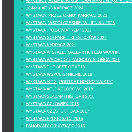
WYSTAWA „MOJE MIEJSCE” CHEŁMSKO ŚLĄSKIE 202
10-lecie AF 13 KARPACZ 2024
WYSTAWA „PRZEZ OKNO” KARPACZ 2023
WYSTAWA „WSPÓŁCZEŚNIE” W LIPNIKU 2023
WYSTAWA „POZA WIATREM” 2022
WYSTAWA SOLPARK – KLESZCZÓW 2022
WYSTAWA KARPACZ 2021
WYSTAWA W STAŁEJ GALERII HOTELU WODNIK
WYSTAWA WSCHODY I ZACHODY SŁOŃCA 2021
WYSTAWA THE BEST OF AF13
WYSTAWA WSPÓŁISTNIENIE 2018
WYSTAWA AF13 „PORTRET NIEOCZYWISTY”
WYSTAWA AF13 KOLOROWO 2018
WYSTAWA ŚLADAMI HISTORII 2018
WYSTAWA CZŁOWIEK 2018
WYSTAWA CZĘSTOCHOWA 2017
WYSTAWA BYDGOSZCZ 2015
PANORAMY GRUDZIĄDZ 2015