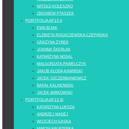
WITOLD KOLESZKO
ZBIGNIEW PTASZEK
PORTFOLIA AF13 II
EWA BIJAK
ELŻBIETA ROGACZEWSKA-CZĘPIŃSKA
GRAŻYNA ŻYREK
JOANNA ŠKERLAK
KATARZYNA NOSAL
MAŁGORZATA PAWELCZYK
JAKUB KŁODA-KAMIŃSKI
JACEK SZCZERBANIEWICZ
RAFAŁ KALINOWSKI
JACEK MIRKOWSKI
PORTFOLIA AF13 III
KATARZYNA ŁUKSZA
ANDRZEJ MADEJ
WOJCIECH GĄSKA
MIROSŁAW RZEPKA