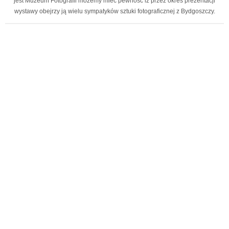
jest Muzeum Fotografii możemy mieć pewność iż przez okres prezentacji
wystawy obejrzy ją wielu sympatyków sztuki fotograficznej z Bydgoszczy.