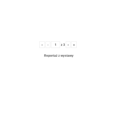
«
‹
z
3
›
»
Reportaż z wystawy