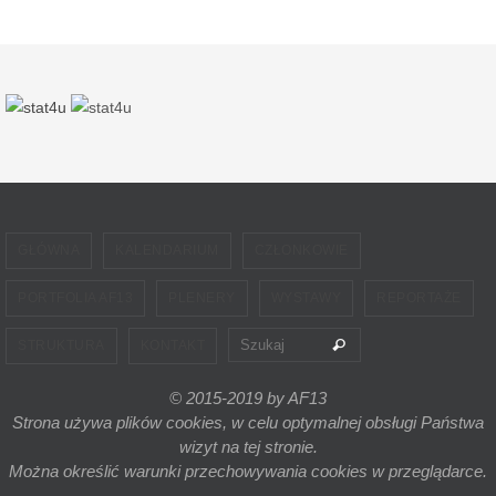
GŁÓWNA
KALENDARIUM
CZŁONKOWIE
PORTFOLIA AF13
PLENERY
WYSTAWY
REPORTAŻE
Szukaj dla:
Szukaj
STRUKTURA
KONTAKT
© 2015-2019 by AF13
Strona używa plików cookies, w celu optymalnej obsługi Państwa
wizyt na tej stronie.
Można określić warunki przechowywania cookies w przeglądarce.