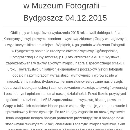
w Muzeum Fotografii –
Bydgoszcz 04.12.2015
Obfitujący w fotograficzne wydarzenia 2015 rok powoli dobiega końca.
Kończymy go wyjątkowym akcentem – wystawą zbiorową Grupy w magicznym
z wyjątkowym klimatem miejscu. W piątek, 4-go grudnia w Muzeum Fotografii
w Bydgoszczy nastąpiło uroczyste otwarcie wystawy Ogólnopolskiej
Fotograficznej Grupy Twórczej p.t. „Foto Przestrzenie AF13”. Wystawa
zaprezentowana w tak wyjątkowym miejscu nabrała specyficznego smaku i
uroku. Towarzystwo unikalnych eksponatów z początków historii
fotografii
dodało naszym pracom wyrazistości, wymowności i wprowadziło w
niecodzienny nastrój. Bydgoszcz i jej mieszkańcy serdecznie nas przyjęli,
obdarowali ciepłą atmosferą i zainteresowaniem okazując to swoją frekwencją
i pochlebnymi opiniami na temat naszej działalności. Przed licznie przybyłymi
gośćmi oraz członkami AF13 zaprezentowano wystawę, historię powstania
Grupy, a także ich członków. Nasze prace wzbudziły emocje, zainteresowanie i
sprowokowały liczne dyskusje. Po raz kolejny zagościła na naszej wystawie
firma Vanguard będąca naszym partnerem prezentując się u naszego boku
stosownymi rekwizytami. Z racji charakteru i specyfiki miejsca wystawy jakim