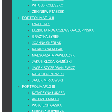
WITOLD KOLESZKO
ZBIGNIEW PTASZEK
PORTFOLIA AF13 II
EWA BIJAK
ELŻBIETA ROGACZEWSKA-CZĘPIŃSKA
GRAŻYNA ŻYREK
JOANNA ŠKERLAK
KATARZYNA NOSAL
MAŁGORZATA PAWELCZYK
JAKUB KŁODA-KAMIŃSKI
JACEK SZCZERBANIEWICZ
RAFAŁ KALINOWSKI
JACEK MIRKOWSKI
PORTFOLIA AF13 III
KATARZYNA ŁUKSZA
ANDRZEJ MADEJ
WOJCIECH GĄSKA
MIROSŁAW RZEPKA