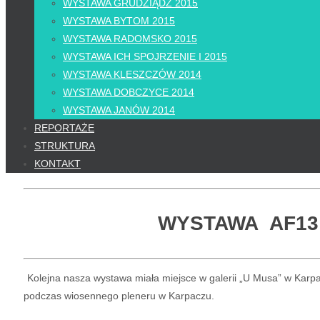
WYSTAWA GRUDZIĄDZ 2015
WYSTAWA BYTOM 2015
WYSTAWA RADOMSKO 2015
WYSTAWA ICH SPOJRZENIE I 2015
WYSTAWA KLESZCZÓW 2014
WYSTAWA DOBCZYCE 2014
WYSTAWA JANÓW 2014
REPORTAŻE
STRUKTURA
KONTAKT
WYSTAWA AF13 
Kolejna nasza wystawa miała miejsce w galerii „U Musa” w Karp
podczas wiosennego pleneru w Karpaczu.