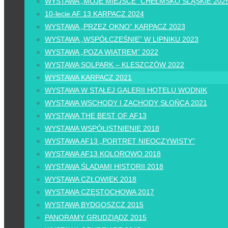
WYSTAWA „MOJE MIEJSCE” CHEŁMSKO ŚLĄSKIE 202
10-lecie AF 13 KARPACZ 2024
WYSTAWA „PRZEZ OKNO” KARPACZ 2023
WYSTAWA „WSPÓŁCZEŚNIE” W LIPNIKU 2023
WYSTAWA „POZA WIATREM” 2022
WYSTAWA SOLPARK – KLESZCZÓW 2022
WYSTAWA KARPACZ 2021
WYSTAWA W STAŁEJ GALERII HOTELU WODNIK
WYSTAWA WSCHODY I ZACHODY SŁOŃCA 2021
WYSTAWA THE BEST OF AF13
WYSTAWA WSPÓŁISTNIENIE 2018
WYSTAWA AF13 „PORTRET NIEOCZYWISTY”
WYSTAWA AF13 KOLOROWO 2018
WYSTAWA ŚLADAMI HISTORII 2018
WYSTAWA CZŁOWIEK 2018
WYSTAWA CZĘSTOCHOWA 2017
WYSTAWA BYDGOSZCZ 2015
PANORAMY GRUDZIĄDZ 2015