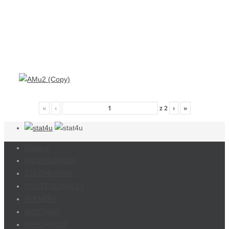
«
‹
z
2
›
»
Główna
KALENDARIUM
CZŁONKOWIE
PORTFOLIA AF13
PLENERY
WYSTAWY
REPORTAŻE