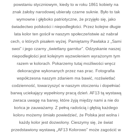
powstaniu styczniowym, kiedy to w roku 1861 kobiety na
znak żałoby narodowej ubierały czarne suknie. Było to tak
wymowne i głęboko patriotyczne, że przyjęło się, jako
świadectwo polskości i niepodległości. Przez kolejne długie
lata kolor ten gościł w naszym społeczeństwie aż nabrał
cech, o których pisałem wyżej. Pamiętamy Pawlaka z „Sami
swoi” i jego czarny „świetlany garnitur”. Odzyskanie naszej
niepodległości jest kolejnym wyzwoleniem wyrażonym tym
razem w kolorach. Pokarzemy tutaj możliwości wręcz
dekoracyjne wykonanych przez nas prac. Fotografia
współczesna naszym zdaniem ma bawić, rozświetlać
codzienność, towarzyszyć w naszym otoczeniu i dopełniać
barwą uciekający wypełniony pracą dzień. AF13 tą wystawą
zwraca uwagę na barwy, które żyją między nami a nie do
końca je zauważamy. Z pełną radością i głębią każdego
koloru możemy śmiało powiedzieć, że Polska jest wolna i
każdy kolor jest dozwolony. Cieszymy się, że świat
przedstawiony wystawą „AF13 Kolorowo” może zagościć w