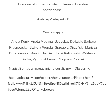
Państwa otoczeniu i zostać dekoracją Państwa
codzienności.
Andrzej Madej – AF13
Wystawiający:
Aneta Konik, Aneta Mudyna, Bogusław Dudziak, Barbara
Prasnowska, Elżbieta Wenda, Grzegorz Ojrzyński, Mariusz
Broszkiewicz, Marcin Niemiec, Rafał Kalinowski,
Waldemar
Siatka,
Zygmunt Besler,
Zbigniew Ptaszek
Napisali o nas w magazynie fotograficznym Obscurny:
https://obscurny.com/pobierz/html/numer-14/index.html?
fbclid=IwAR3KvLCUNNhihAtSpsNfOszUtKgg87GN4Y3_cZuUY7eL
bbsuWfumz6ZLjQ#af-kolorowo