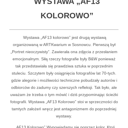
WYSTAWA „AF13
KOLOROWO”
Wystawa „AF13 kolorowo” jest drugą wystawą
organizowaną w ARTKwarium w Sosnowcu. Pierwszą był
„Portret nieoczywisty”. Zawierała ona zdjęcia z przesłaniem
emocjonalnym. Siłą rzeczy fotografie były B&W ponieważ
tak przedstawiała się prawdziwa sztuka w poprzednim
stuleciu. Szczytem były osiągnięcia fotografów lat 70-tych.
gdzie alegorie i możliwości techniczne pobudzały autorów i
odbiorców do zadumy czy szerszych refleksji. Tak było, ale
uważam że trzeba o tym mówić i dziś przypominając ścieżki
fotografii. Wystawa „AF13 Kolorowo” stoi w sprzeczności do
tamtych założeń wręcz jest antagonizmem do poprzedniej
wystawy.
„AF13 Kolorowo” Wypowiadamy się poprzez kolor. Ktoś