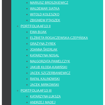
MARIUSZ BROSZKIEWICZ
WALDEMAR SIATKA
WITOLD KOLESZKO
ZBIGNIEW PTASZEK
PORTFOLIA AF13 II
EWA BIJAK
ELŻBIETA ROGACZEWSKA-CZĘPIŃSKA
GRAŻYNA ŻYREK
JOANNA ŠKERLAK
KATARZYNA NOSAL
MAŁGORZATA PAWELCZYK
JAKUB KŁODA-KAMIŃSKI
JACEK SZCZERBANIEWICZ
RAFAŁ KALINOWSKI
JACEK MIRKOWSKI
PORTFOLIA AF13 III
KATARZYNA ŁUKSZA
ANDRZEJ MADEJ