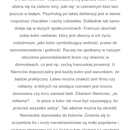
ubiera się na zielono inny „lubi się” w czerwonym ktoś tam
jeszcze w białym. Psycholog po takiej deklaracji jest w stanie
rozpoznać charakter i cechy człowieka. Dokładnie tak samo
dzieje się w dużych społecznościach. Francuzi ukochali
sobie kolor niebieski, który jest obecny w ich życiu
codziennym, jako kolor symbolizujący wolność, prawo do
samostanowienia i godność. Raczej nie spotkamy w naszym
otoczeniu jasnoniebieskich bram czy okiennic w
domostwach, co jest np. cechą francuskiej prowincji. U
Niemców dopuszczalny jest każdy kolor pod warunkiem, że
będzie praktyczny. Łatwo można znaleźć tam firmy czy
reklamy, w których na wiodąca czerwień jest mocno
stonowana czy écru zamiast bieli. Zdaniem Niemców; „że
reklama?….. to pisze a kolor nie musi być wyzywający, bo
przecież wszystko widza”. Tak właśnie można by określić
Niemieckie stanowisko do kolorów. Zmienia się to
oczywiście bo i nurty narodowościowe są mało popularne i
wszyscy otwieramy się na świat w tym również na wrażenia