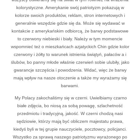
kolorystyczne. Amerykanie swój patriotyzm pokazują w
kolorze swoich produktów, reklam, stron internetowych i
generalnie wszędzie gdzie się da. Może się wydawać w
kontakcie z amerykańskim odbiorcą, że barwy podstawowe
to czerwony niebieski i biały. Należy w tym momencie
wspomnieć też o mieszkańcach azjatyckich Chin gdzie kolor
czerwony i żółty to warunek istnienia świątyń, pałaców a i
ślubów, bo panny młode właśnie czerwień sobie ulubiły, jako
gwarancje szczęścia i powodzenia. Widać, więc że barwy
mają wpływ na nasze otoczenie a także my wyrażamy się
barwami.
My Polacy zakochaliśmy się w czerni. Uwielbiamy czarno
białe zdjęcia, bo niosą za sobą powagę, szlachetność
przedmiotu i tradycyjną, jakość. W czerni chodzą nasi
sędziowie, którzy mają być obliczem majestatu prawa,
kiedyś byli w tej grupie nauczyciele, pocztowcy, policjanci.
Wszystko za sprawą naszego patriotyzmu wyrażonego po