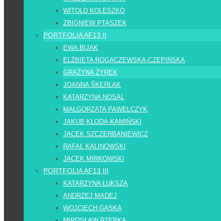
WITOLD KOLESZKO
ZBIGNIEW PTASZEK
PORTFOLIA AF13 II
EWA BIJAK
ELŻBIETA ROGACZEWSKA-CZĘPIŃSKA
GRAŻYNA ŻYREK
JOANNA ŠKERLAK
KATARZYNA NOSAL
MAŁGORZATA PAWELCZYK
JAKUB KŁODA-KAMIŃSKI
JACEK SZCZERBANIEWICZ
RAFAŁ KALINOWSKI
JACEK MIRKOWSKI
PORTFOLIA AF13 III
KATARZYNA ŁUKSZA
ANDRZEJ MADEJ
WOJCIECH GĄSKA
MIROSŁAW RZEPKA