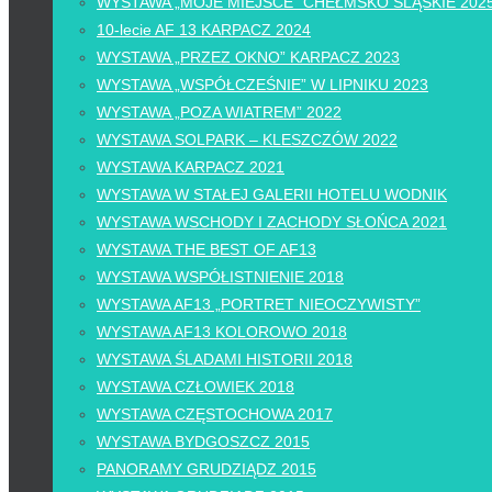
WYSTAWA „MOJE MIEJSCE” CHEŁMSKO ŚLĄSKIE 202
10-lecie AF 13 KARPACZ 2024
WYSTAWA „PRZEZ OKNO” KARPACZ 2023
WYSTAWA „WSPÓŁCZEŚNIE” W LIPNIKU 2023
WYSTAWA „POZA WIATREM” 2022
WYSTAWA SOLPARK – KLESZCZÓW 2022
WYSTAWA KARPACZ 2021
WYSTAWA W STAŁEJ GALERII HOTELU WODNIK
WYSTAWA WSCHODY I ZACHODY SŁOŃCA 2021
WYSTAWA THE BEST OF AF13
WYSTAWA WSPÓŁISTNIENIE 2018
WYSTAWA AF13 „PORTRET NIEOCZYWISTY”
WYSTAWA AF13 KOLOROWO 2018
WYSTAWA ŚLADAMI HISTORII 2018
WYSTAWA CZŁOWIEK 2018
WYSTAWA CZĘSTOCHOWA 2017
WYSTAWA BYDGOSZCZ 2015
PANORAMY GRUDZIĄDZ 2015