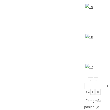
«
‹
z
2
›
»
Fotografią
pasjonuję