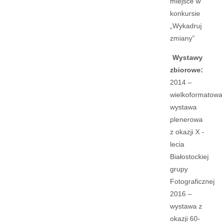
miejsce w
konkursie
„Wykadruj
zmiany”
Wystawy
zbiorowe:
2014 –
wielkoformatow
wystawa
plenerowa
z okazji X -
lecia
Białostockiej
grupy
Fotograficznej
2016 –
wystawa z
okazji 60-