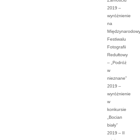
Zamościu
2019 –
wyróżnienie
na
Międzynarodow
Festiwalu
Fotografii
Redułtowy
– „Podróż
w
nieznane”
2019 –
wyróżnienie
w
konkursie
„Bocian
biały”
2019 – II