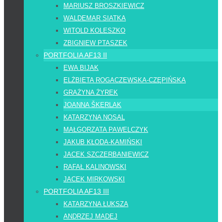
MARIUSZ BROSZKIEWICZ
WALDEMAR SIATKA
WITOLD KOLESZKO
ZBIGNIEW PTASZEK
PORTFOLIA AF13 II
EWA BIJAK
ELŻBIETA ROGACZEWSKA-CZĘPIŃSKA
GRAŻYNA ŻYREK
JOANNA ŠKERLAK
KATARZYNA NOSAL
MAŁGORZATA PAWELCZYK
JAKUB KŁODA-KAMIŃSKI
JACEK SZCZERBANIEWICZ
RAFAŁ KALINOWSKI
JACEK MIRKOWSKI
PORTFOLIA AF13 III
KATARZYNA ŁUKSZA
ANDRZEJ MADEJ