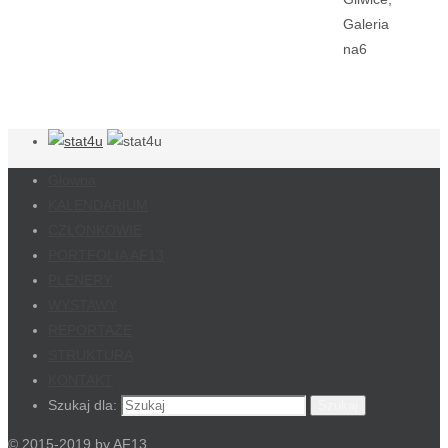
Galeria
na6
Główna
KALENDARIUM
CZŁONKOWIE
PORTFOLIA AF13
PLENERY
WYSTAWY
REPORTAŻE
STRUKTURA
KONTAKT
Szukaj dla:
Szukaj
© 2015-2019 by AF13