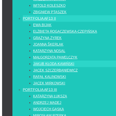
WITOLD KOLESZKO
ZBIGNIEW PTASZEK
PORTFOLIA AF13 II
EWA BIJAK
ELŻBIETA ROGACZEWSKA-CZĘPIŃSKA
GRAŻYNA ŻYREK
JOANNA ŠKERLAK
KATARZYNA NOSAL
MAŁGORZATA PAWELCZYK
JAKUB KŁODA-KAMIŃSKI
JACEK SZCZERBANIEWICZ
RAFAŁ KALINOWSKI
JACEK MIRKOWSKI
PORTFOLIA AF13 III
KATARZYNA ŁUKSZA
ANDRZEJ MADEJ
WOJCIECH GĄSKA
MIROSŁAW RZEPKA