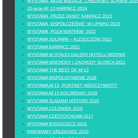
WYSTAWA „MOJE MIEJSCE” CHEŁMSKO ŚLĄSKIE 202
10-lecie AF 13 KARPACZ 2024
WYSTAWA „PRZEZ OKNO” KARPACZ 2023
WYSTAWA „WSPÓŁCZEŚNIE” W LIPNIKU 2023
WYSTAWA „POZA WIATREM” 2022
WYSTAWA SOLPARK – KLESZCZÓW 2022
WYSTAWA KARPACZ 2021
WYSTAWA W STAŁEJ GALERII HOTELU WODNIK
WYSTAWA WSCHODY I ZACHODY SŁOŃCA 2021
WYSTAWA THE BEST OF AF13
WYSTAWA WSPÓŁISTNIENIE 2018
WYSTAWA AF13 „PORTRET NIEOCZYWISTY”
WYSTAWA AF13 KOLOROWO 2018
WYSTAWA ŚLADAMI HISTORII 2018
WYSTAWA CZŁOWIEK 2018
WYSTAWA CZĘSTOCHOWA 2017
WYSTAWA BYDGOSZCZ 2015
PANORAMY GRUDZIĄDZ 2015