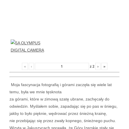
«
‹
z
2
›
»
Moja fascynacja fotografią i górami zaczęła się wiele lat
temu, była we mnie tęsknota
za górami, które w zimową szatę ubrane, zachęcały do
odwiedzin. Myślałem sobie, zapadając się po pas w śniegu,
jakby to było pięknie, wędrować przez śnieżną krainę,
nie przebijając się przez zwały kopnego, śnieżnego puchu.
Wizyta w Jakuszycach sprawiła, że Góry Izerskie stały się