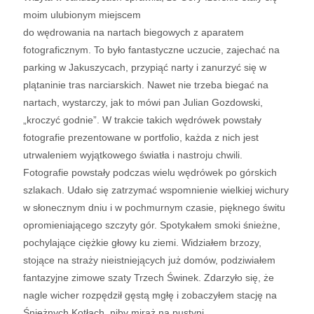
moim ulubionym miejscem
do wędrowania na nartach biegowych z aparatem
fotograficznym. To było fantastyczne uczucie, zajechać na
parking w Jakuszycach, przypiąć narty i zanurzyć się w
plątaninie tras narciarskich. Nawet nie trzeba biegać na
nartach, wystarczy, jak to mówi pan Julian Gozdowski,
„kroczyć godnie”. W trakcie takich wędrówek powstały
fotografie prezentowane w portfolio, każda z nich jest
utrwaleniem wyjątkowego światła i nastroju chwili.
Fotografie powstały podczas wielu wędrówek po górskich
szlakach. Udało się zatrzymać wspomnienie wielkiej wichury
w słonecznym dniu i w pochmurnym czasie, pięknego świtu
opromieniającego szczyty gór. Spotykałem smoki śnieżne,
pochylające ciężkie głowy ku ziemi. Widziałem brzozy,
stojące na straży nieistniejących już domów, podziwiałem
fantazyjne zimowe szaty Trzech Świnek. Zdarzyło się, że
nagle wicher rozpędził gęstą mgłę i zobaczyłem stację na
Śnieżnych Kotłach, niby miraż na pustyni.