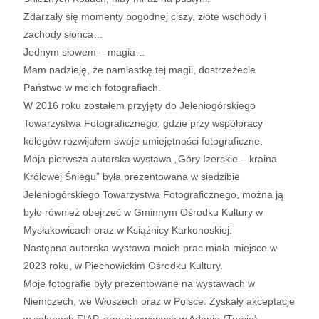
Zdarzały się momenty pogodnej ciszy, złote wschody i
zachody słońca…
Jednym słowem – magia…
Mam nadzieję, że namiastkę tej magii, dostrzeżecie
Państwo w moich fotografiach.
W 2016 roku zostałem przyjęty do Jeleniogórskiego
Towarzystwa Fotograficznego, gdzie przy współpracy
kolegów rozwijałem swoje umiejętności fotograficzne.
Moja pierwsza autorska wystawa „Góry Izerskie – kraina
Królowej Śniegu” była prezentowana w siedzibie
Jeleniogórskiego Towarzystwa Fotograficznego, można ją
było również obejrzeć w Gminnym Ośrodku Kultury w
Mysłakowicach oraz w Książnicy Karkonoskiej.
Następna autorska wystawa moich prac miała miejsce w
2023 roku, w Piechowickim Ośrodku Kultury.
Moje fotografie były prezentowane na wystawach w
Niemczech, we Włoszech oraz w Polsce. Zyskały akceptacje
w salonach FIAP, organizowanych w Adanie (Turcja),