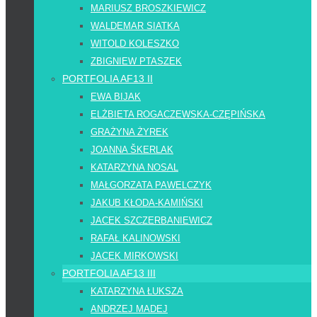
MARIUSZ BROSZKIEWICZ
WALDEMAR SIATKA
WITOLD KOLESZKO
ZBIGNIEW PTASZEK
PORTFOLIA AF13 II
EWA BIJAK
ELŻBIETA ROGACZEWSKA-CZĘPIŃSKA
GRAŻYNA ŻYREK
JOANNA ŠKERLAK
KATARZYNA NOSAL
MAŁGORZATA PAWELCZYK
JAKUB KŁODA-KAMIŃSKI
JACEK SZCZERBANIEWICZ
RAFAŁ KALINOWSKI
JACEK MIRKOWSKI
PORTFOLIA AF13 III
KATARZYNA ŁUKSZA
ANDRZEJ MADEJ