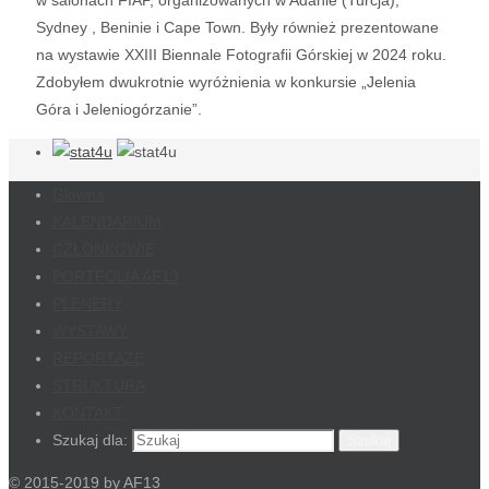
Sydney , Beninie i Cape Town. Były również prezentowane
na wystawie XXIII Biennale Fotografii Górskiej w 2024 roku.
Zdobyłem dwukrotnie wyróżnienia w konkursie „Jelenia
Góra i Jeleniogórzanie”.
Główna
KALENDARIUM
CZŁONKOWIE
PORTFOLIA AF13
PLENERY
WYSTAWY
REPORTAŻE
STRUKTURA
KONTAKT
Szukaj dla:
Szukaj
© 2015-2019 by AF13