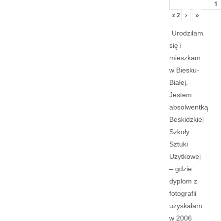
z
2
›
»
Urodziłam
się i
mieszkam
w Biesku-
Białej.
Jestem
absolwentką
Beskidzkiej
Szkoły
Sztuki
Użytkowej
– gdzie
dyplom z
fotografii
uzyskałam
w 2006