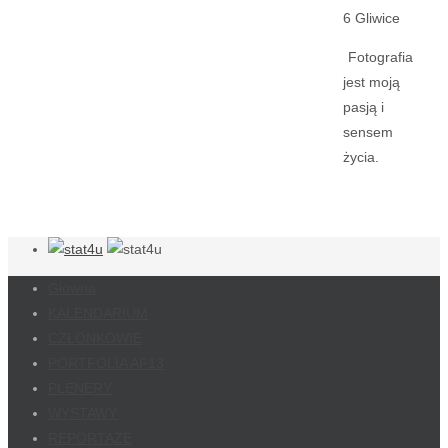
6 Gliwice
Fotografia
jest moją
pasją i
sensem
życia.
Główna
KALENDARIUM
CZŁONKOWIE
PORTFOLIA AF13
PLENERY
WYSTAWY
REPORTAŻE