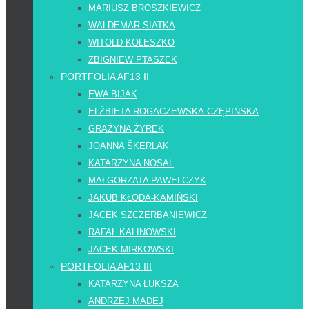
MARIUSZ BROSZKIEWICZ
WALDEMAR SIATKA
WITOLD KOLESZKO
ZBIGNIEW PTASZEK
PORTFOLIA AF13 II
EWA BIJAK
ELŻBIETA ROGACZEWSKA-CZĘPIŃSKA
GRAŻYNA ŻYREK
JOANNA ŠKERLAK
KATARZYNA NOSAL
MAŁGORZATA PAWELCZYK
JAKUB KŁODA-KAMIŃSKI
JACEK SZCZERBANIEWICZ
RAFAŁ KALINOWSKI
JACEK MIRKOWSKI
PORTFOLIA AF13 III
KATARZYNA ŁUKSZA
ANDRZEJ MADEJ