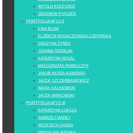
WITOLD KOLESZKO
ZBIGNIEW PTASZEK
PORTFOLIA AF13 II
EWA BIJAK
ELŻBIETA ROGACZEWSKA-CZĘPIŃSKA
GRAŻYNA ŻYREK
JOANNA ŠKERLAK
KATARZYNA NOSAL
MAŁGORZATA PAWELCZYK
JAKUB KŁODA-KAMIŃSKI
JACEK SZCZERBANIEWICZ
RAFAŁ KALINOWSKI
JACEK MIRKOWSKI
PORTFOLIA AF13 III
KATARZYNA ŁUKSZA
ANDRZEJ MADEJ
WOJCIECH GĄSKA
MIROSŁAW RZEPKA