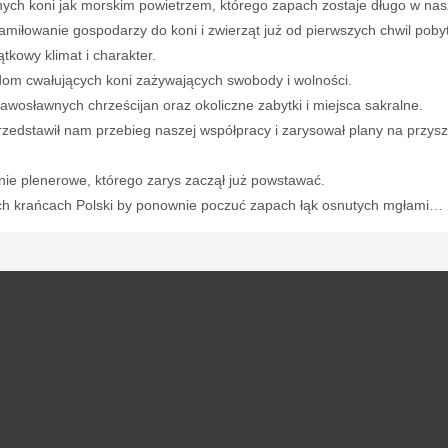
nych koni jak morskim powietrzem, którego zapach zostaje długo w na
Zamiłowanie gospodarzy do koni i zwierząt już od pierwszych chwil poby
tkowy klimat i charakter.
adom cwałujących koni zażywających swobody i wolności.
awosławnych chrześcijan oraz okoliczne zabytki i miejsca sakralne.
przedstawił nam przebieg naszej współpracy i zarysował plany na przys
anie plenerowe, którego zarys zaczął już powstawać.
ich krańcach Polski by ponownie poczuć zapach łąk osnutych mgłami…