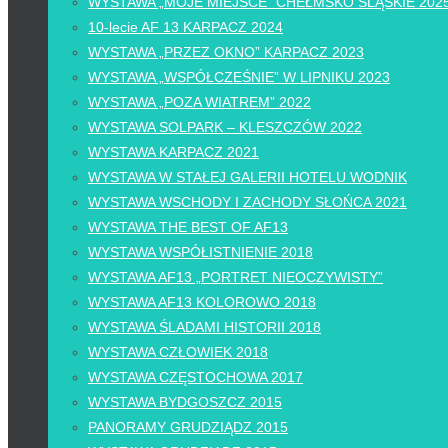
WYSTAWA „MOJE MIEJSCE” CHEŁMSKO ŚLĄSKIE 202
10-lecie AF 13 KARPACZ 2024
WYSTAWA „PRZEZ OKNO” KARPACZ 2023
WYSTAWA „WSPÓŁCZEŚNIE” W LIPNIKU 2023
WYSTAWA „POZA WIATREM” 2022
WYSTAWA SOLPARK – KLESZCZÓW 2022
WYSTAWA KARPACZ 2021
WYSTAWA W STAŁEJ GALERII HOTELU WODNIK
WYSTAWA WSCHODY I ZACHODY SŁOŃCA 2021
WYSTAWA THE BEST OF AF13
WYSTAWA WSPÓŁISTNIENIE 2018
WYSTAWA AF13 „PORTRET NIEOCZYWISTY”
WYSTAWA AF13 KOLOROWO 2018
WYSTAWA ŚLADAMI HISTORII 2018
WYSTAWA CZŁOWIEK 2018
WYSTAWA CZĘSTOCHOWA 2017
WYSTAWA BYDGOSZCZ 2015
PANORAMY GRUDZIĄDZ 2015