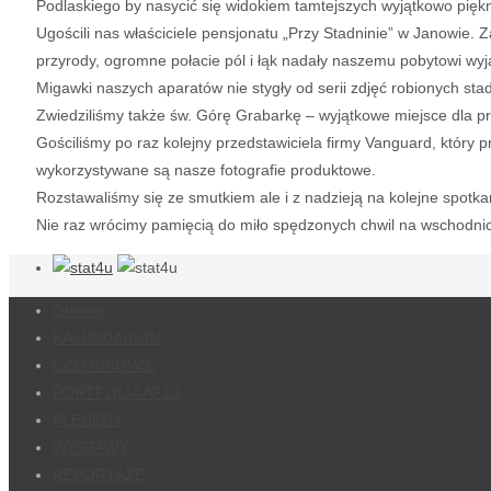
Podlaskiego by nasycić się widokiem tamtejszych wyjątkowo pięk
Ugościli nas właściciele pensjonatu „Przy Stadninie” w Janowie. 
przyrody, ogromne połacie pól i łąk nadały naszemu pobytowi wyją
Migawki naszych aparatów nie stygły od serii zdjęć robionych st
Zwiedziliśmy także św. Górę Grabarkę – wyjątkowe miejsce dla pr
Gościliśmy po raz kolejny przedstawiciela firmy Vanguard, który 
wykorzystywane są nasze fotografie produktowe.
Rozstawaliśmy się ze smutkiem ale i z nadzieją na kolejne spotk
Nie raz wrócimy pamięcią do miło spędzonych chwil na wschodn
Główna
KALENDARIUM
CZŁONKOWIE
PORTFOLIA AF13
PLENERY
WYSTAWY
REPORTAŻE