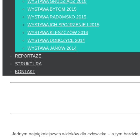
WYSTAWA GRUDZIĄDZ 2015
WYSTAWA BYTOM 2015
WYSTAWA RADOMSKO 2015
WYSTAWA ICH SPOJRZENIE I 2015
WYSTAWA KLESZCZÓW 2014
WYSTAWA DOBCZYCE 2014
WYSTAWA JANÓW 2014
REPORTAŻE
STRUKTURA
KONTAKT
Jednym najpiękniejszych widoków dla człowieka – a tym bardziej