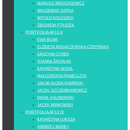
MARIUSZ BROSZKIEWICZ
WALDEMAR SIATKA
WITOLD KOLESZKO
ZBIGNIEW PTASZEK
PORTFOLIA AF13 II
EWA BIJAK
ELŻBIETA ROGACZEWSKA-CZĘPIŃSKA
GRAŻYNA ŻYREK
JOANNA ŠKERLAK
KATARZYNA NOSAL
MAŁGORZATA PAWELCZYK
JAKUB KŁODA-KAMIŃSKI
JACEK SZCZERBANIEWICZ
RAFAŁ KALINOWSKI
JACEK MIRKOWSKI
PORTFOLIA AF13 III
KATARZYNA ŁUKSZA
ANDRZEJ MADEJ