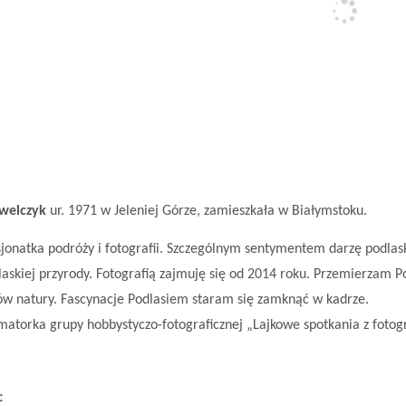
awelczyk
ur. 1971 w Jeleniej Górze, zamieszkała w Białymstoku.
sjonatka podróży i fotografii. Szczególnym sentymentem darzę podlas
laskiej przyrody.
Fotografią zajmuję się od 2014 roku. Przemierzam 
ów natury. Fascynacje Podlasiem staram się zamknąć w kadrze.
imatorka grupy hobbystyczo-fotograficznej „Lajkowe spotkania z fotogr
: