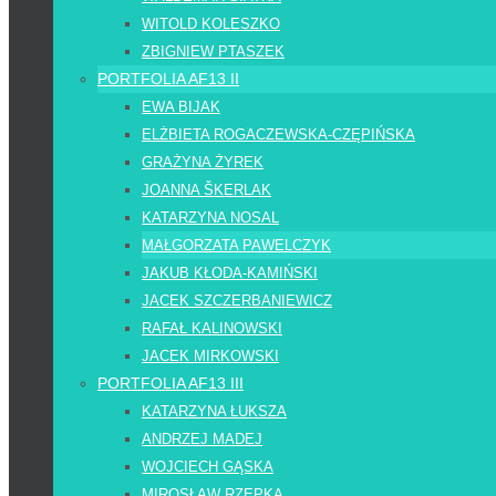
WITOLD KOLESZKO
ZBIGNIEW PTASZEK
PORTFOLIA AF13 II
EWA BIJAK
ELŻBIETA ROGACZEWSKA-CZĘPIŃSKA
GRAŻYNA ŻYREK
JOANNA ŠKERLAK
KATARZYNA NOSAL
MAŁGORZATA PAWELCZYK
JAKUB KŁODA-KAMIŃSKI
JACEK SZCZERBANIEWICZ
RAFAŁ KALINOWSKI
JACEK MIRKOWSKI
PORTFOLIA AF13 III
KATARZYNA ŁUKSZA
ANDRZEJ MADEJ
WOJCIECH GĄSKA
MIROSŁAW RZEPKA