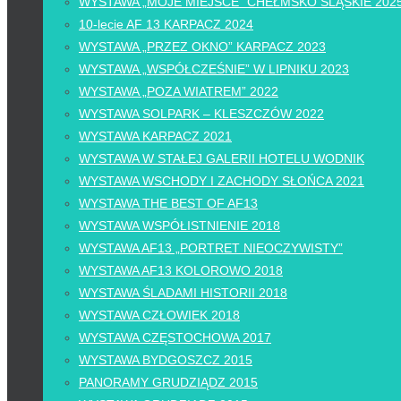
WYSTAWA „MOJE MIEJSCE” CHEŁMSKO ŚLĄSKIE 202
10-lecie AF 13 KARPACZ 2024
WYSTAWA „PRZEZ OKNO” KARPACZ 2023
WYSTAWA „WSPÓŁCZEŚNIE” W LIPNIKU 2023
WYSTAWA „POZA WIATREM” 2022
WYSTAWA SOLPARK – KLESZCZÓW 2022
WYSTAWA KARPACZ 2021
WYSTAWA W STAŁEJ GALERII HOTELU WODNIK
WYSTAWA WSCHODY I ZACHODY SŁOŃCA 2021
WYSTAWA THE BEST OF AF13
WYSTAWA WSPÓŁISTNIENIE 2018
WYSTAWA AF13 „PORTRET NIEOCZYWISTY”
WYSTAWA AF13 KOLOROWO 2018
WYSTAWA ŚLADAMI HISTORII 2018
WYSTAWA CZŁOWIEK 2018
WYSTAWA CZĘSTOCHOWA 2017
WYSTAWA BYDGOSZCZ 2015
PANORAMY GRUDZIĄDZ 2015