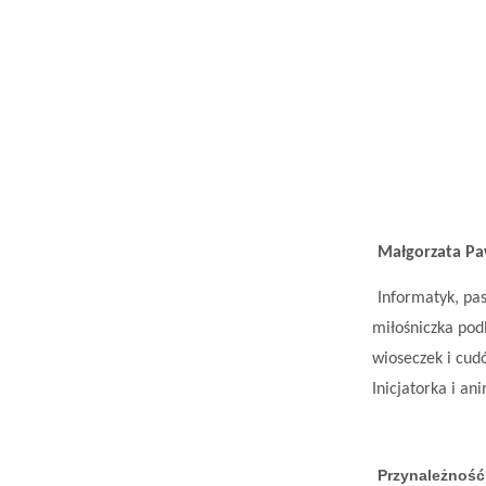
Małgorzata P
Informatyk, pa
miłośniczka pod
wioseczek i cud
Inicjatorka i an
Przynależność