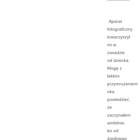
Aparat
fotograficzny
towarzyszył
mi w
zasadzie
od dziecka.
Mogę z
lekkim
przymrużeniem
oka
powiedzieć,
że
zaczynałem
ambitnie,
bo od
średniego