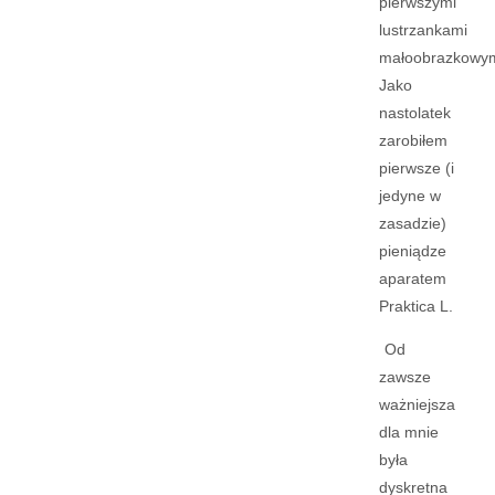
pierwszymi
lustrzankami
małoobrazkowym
Jako
nastolatek
zarobiłem
pierwsze (i
jedyne w
zasadzie)
pieniądze
aparatem
Praktica L.
Od
zawsze
ważniejsza
dla mnie
była
dyskretna