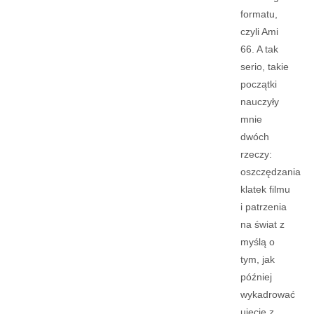
formatu,
czyli Ami
66. A tak
serio, takie
początki
nauczyły
mnie
dwóch
rzeczy:
oszczędzania
klatek filmu
i patrzenia
na świat z
myślą o
tym, jak
później
wykadrować
ujęcie z