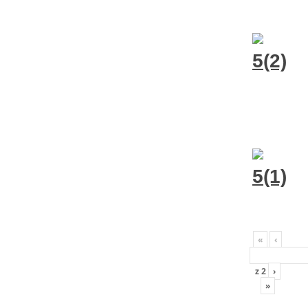
«
‹
z
2
›
»