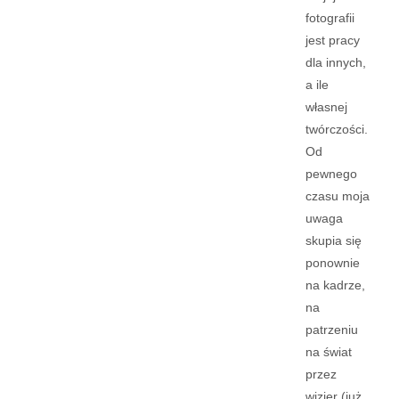
fotografii
jest pracy
dla innych,
a ile
własnej
twórczości.
Od
pewnego
czasu moja
uwaga
skupia się
ponownie
na kadrze,
na
patrzeniu
na świat
przez
wizjer (już