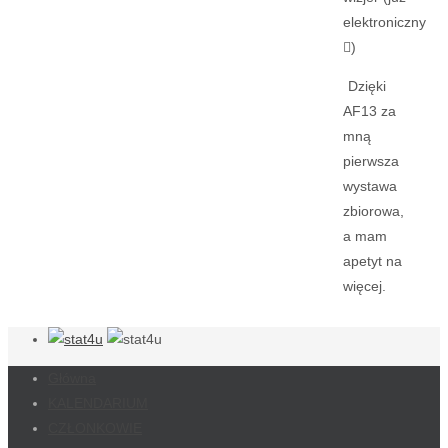
elektroniczny
)

Dzięki
AF13 za
mną
pierwsza
wystawa
zbiorowa,
a mam
apetyt na
więcej.
Główna
KALENDARIUM
CZŁONKOWIE