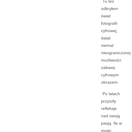
Tu też
odkryłem
świat
fotografii
cyfrowej,
świat
niemal
nieograniczonej
możliwości
zabawy
cyfrowym
obrazem.
Po latach
przyszły
refleksje
nad swoją
pasją. Ile w
mojej