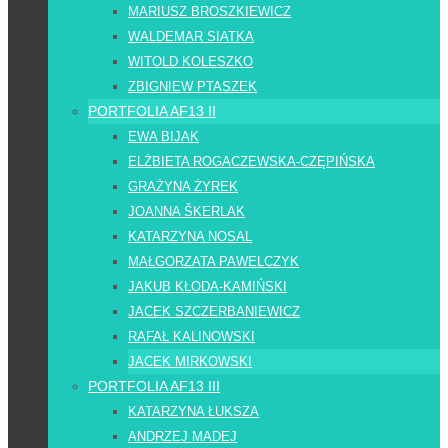
MARIUSZ BROSZKIEWICZ
WALDEMAR SIATKA
WITOLD KOLESZKO
ZBIGNIEW PTASZEK
PORTFOLIA AF13 II
EWA BIJAK
ELŻBIETA ROGACZEWSKA-CZĘPIŃSKA
GRAŻYNA ŻYREK
JOANNA ŠKERLAK
KATARZYNA NOSAL
MAŁGORZATA PAWELCZYK
JAKUB KŁODA-KAMIŃSKI
JACEK SZCZERBANIEWICZ
RAFAŁ KALINOWSKI
JACEK MIRKOWSKI
PORTFOLIA AF13 III
KATARZYNA ŁUKSZA
ANDRZEJ MADEJ