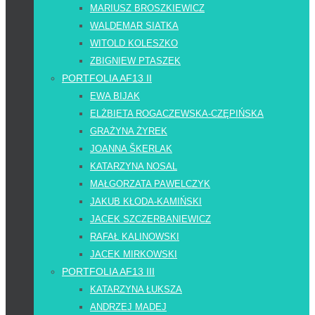
MARIUSZ BROSZKIEWICZ
WALDEMAR SIATKA
WITOLD KOLESZKO
ZBIGNIEW PTASZEK
PORTFOLIA AF13 II
EWA BIJAK
ELŻBIETA ROGACZEWSKA-CZĘPIŃSKA
GRAŻYNA ŻYREK
JOANNA ŠKERLAK
KATARZYNA NOSAL
MAŁGORZATA PAWELCZYK
JAKUB KŁODA-KAMIŃSKI
JACEK SZCZERBANIEWICZ
RAFAŁ KALINOWSKI
JACEK MIRKOWSKI
PORTFOLIA AF13 III
KATARZYNA ŁUKSZA
ANDRZEJ MADEJ