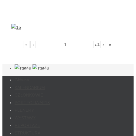
«
‹
z
2
›
»
Główna
KALENDARIUM
CZŁONKOWIE
PORTFOLIA AF13
PLENERY
WYSTAWY
REPORTAŻE
STRUKTURA