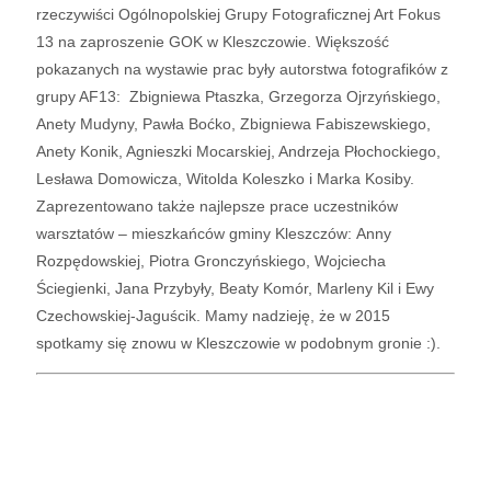
rzeczywiści Ogólnopolskiej Grupy Fotograficznej Art Fokus
13 na zaproszenie GOK w Kleszczowie. Większość
pokazanych na wystawie prac były autorstwa fotografików z
grupy AF13: Zbigniewa Ptaszka, Grzegorza Ojrzyńskiego,
Anety Mudyny, Pawła Boćko, Zbigniewa Fabiszewskiego,
Anety Konik, Agnieszki Mocarskiej, Andrzeja Płochockiego,
Lesława Domowicza, Witolda Koleszko i Marka Kosiby.
Zaprezentowano także najlepsze prace uczestników
warsztatów – mieszkańców gminy Kleszczów: Anny
Rozpędowskiej, Piotra Gronczyńskiego, Wojciecha
Ściegienki, Jana Przybyły, Beaty Komór, Marleny Kil i Ewy
Czechowskiej-Jaguścik. Mamy nadzieję, że w 2015
spotkamy się znowu w Kleszczowie w podobnym gronie :).