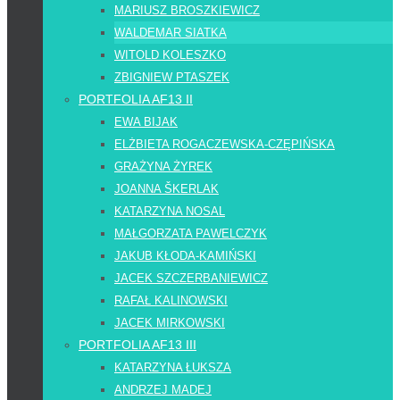
MARIUSZ BROSZKIEWICZ
WALDEMAR SIATKA
WITOLD KOLESZKO
ZBIGNIEW PTASZEK
PORTFOLIA AF13 II
EWA BIJAK
ELŻBIETA ROGACZEWSKA-CZĘPIŃSKA
GRAŻYNA ŻYREK
JOANNA ŠKERLAK
KATARZYNA NOSAL
MAŁGORZATA PAWELCZYK
JAKUB KŁODA-KAMIŃSKI
JACEK SZCZERBANIEWICZ
RAFAŁ KALINOWSKI
JACEK MIRKOWSKI
PORTFOLIA AF13 III
KATARZYNA ŁUKSZA
ANDRZEJ MADEJ