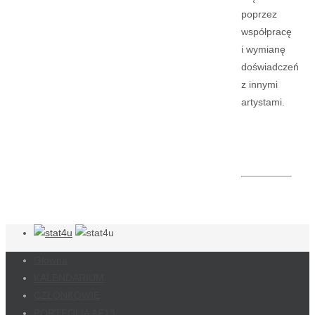
poprzez
współpracę
i wymianę
doświadczeń
z innymi
artystami.
Główna
KALENDARIUM
CZŁONKOWIE
PORTFOLIA AF13