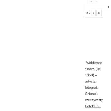
«
‹
z
2
›
»
Waldemar
Siatka (ur.
1958) –
artysta
fotograf.
Członek
rzeczywisty
Fotoklubu