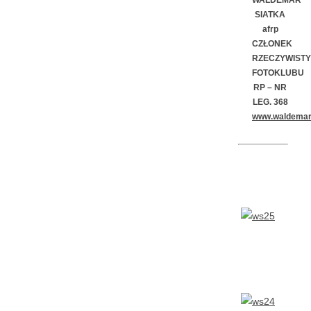
SIATKA
afrp
CZŁONEK
RZECZYWISTY
FOTOKLUBU
RP –
NR
LEG. 368
www.waldemars