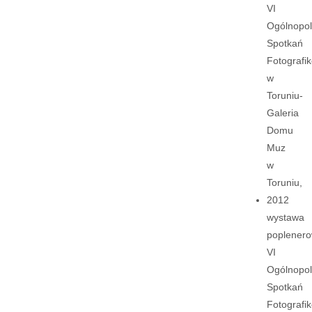
VI
Ogólnopol
Spotkań
Fotografi
w
Toruniu-
Galeria
Domu
Muz
w
Toruniu,
2012
wystawa
poplener
VI
Ogólnopol
Spotkań
Fotografi