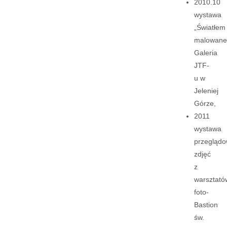
2010.10
wystawa
„Światłem
malowane
Galeria
JTF-
u w
Jeleniej
Górze,
2011
wystawa
przegląd
zdjęć
z
warsztató
foto-
Bastion
św.