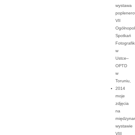
wystawa
poplener
VII
Ogólnopol
Spotkań
Fotografi
w
Ustce–
OPTD
w
Toruniu,
2014
moje
zdjęcia
na
międzyna
wystawie
VIII