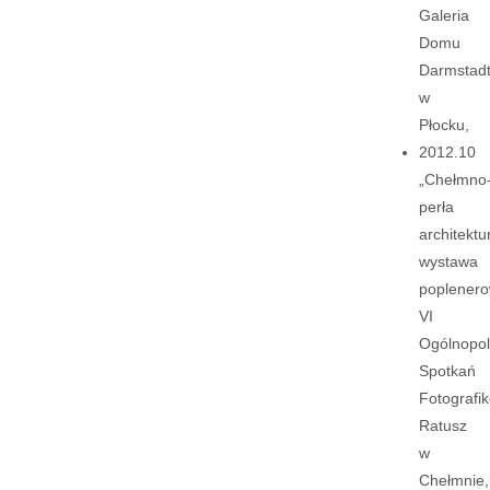
Galeria
Domu
Darmstad
w
Płocku,
2012.10
„Chełmno
perła
architektu
wystawa
poplener
VI
Ogólnopol
Spotkań
Fotografi
Ratusz
w
Chełmnie,