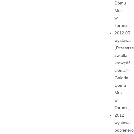
Domu
Muz
w
Toruniu,
2012.05
wystawa
„Przestrz
światła,
krawędź
cienia”–
Galeria
Domu
Muz
w
Toruniu,
2012
wystawa
poplener