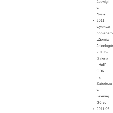
Jadwigi
w
Nysie,
2011
wystawa
poplener
„Ziemia
Jeleniogó
2010”–
Galeria
,,Hall”
ODK
na
Zabobrzu
w
Jeleniej
Górze,
2011.06