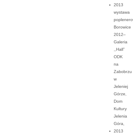
2013
wystawa
poplener
Borowice
2012–
Galeria
,,Hall”
ODK
na
Zabobrzu
w
Jeleniej
Górze,
Dom
Kultury
Jelenia
Góra,
2013