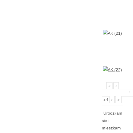
«
‹
z
4
›
»
Urodziłam
się i
mieszkam