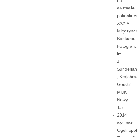
na
wystawie
pokonkur
XXXIV
Międzyna
Konkursu
Fotografi
im.
J.
Sunderla
,,Krajobra
Górski”-
MOK
Nowy
Tar,
2014
wystawa
Ogólnopol