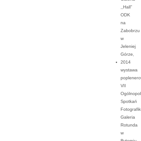
,,Hall”
ODK
na
Zabobrzu
w
Jeleniej
Górze,
2014
wystawa
poplener
VII
Ogólnopol
Spotkań
Fotografi
Galeria
Rotunda
w
Bytomiu,