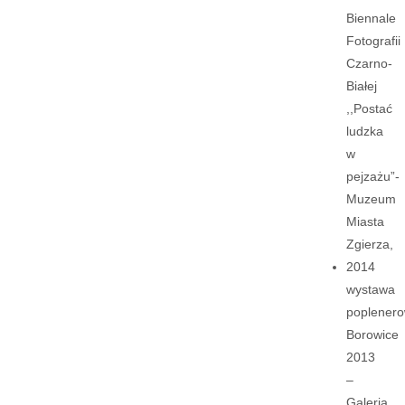
Biennale
Fotografii
Czarno-
Białej
,,Postać
ludzka
w
pejzażu”-
Muzeum
Miasta
Zgierza,
2014
wystawa
poplener
Borowice
2013
–
Galeria