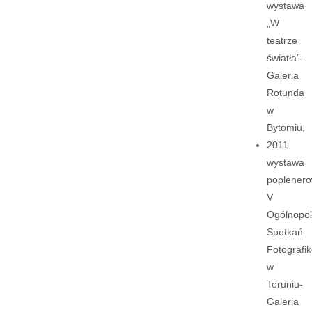
wystawa
„W
teatrze
światła”–
Galeria
Rotunda
w
Bytomiu,
2011
wystawa
poplener
V
Ogólnopol
Spotkań
Fotografi
w
Toruniu-
Galeria