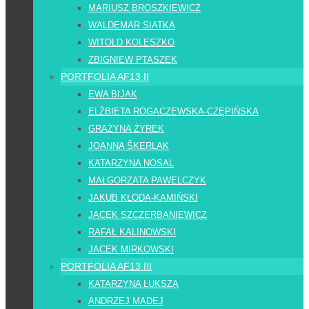
MARIUSZ BROSZKIEWICZ
WALDEMAR SIATKA
WITOLD KOLESZKO
ZBIGNIEW PTASZEK
PORTFOLIA AF13 II
EWA BIJAK
ELŻBIETA ROGACZEWSKA-CZĘPIŃSKA
GRAŻYNA ŻYREK
JOANNA ŠKERLAK
KATARZYNA NOSAL
MAŁGORZATA PAWELCZYK
JAKUB KŁODA-KAMIŃSKI
JACEK SZCZERBANIEWICZ
RAFAŁ KALINOWSKI
JACEK MIRKOWSKI
PORTFOLIA AF13 III
KATARZYNA ŁUKSZA
ANDRZEJ MADEJ