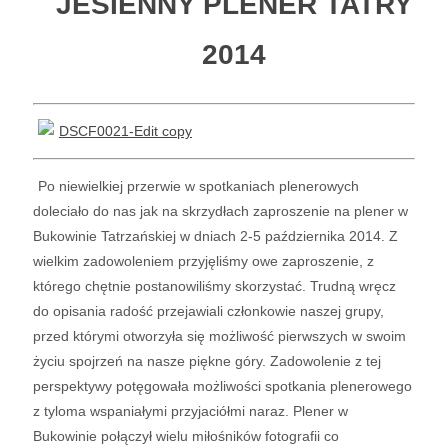
JESIENNY PLENER TATRY
2014
Po niewielkiej przerwie w spotkaniach plenerowych
doleciało do nas jak na skrzydłach zaproszenie
na plener w
Bukowinie Tatrzańskiej w dniach 2-
5 października
2014
. Z
wielkim zadowoleniem przyjęliśmy owe zaproszenie, z
którego chętnie postanowiliśmy skorzystać.
Trudną wręcz
do opisania radość przejawi
a
li członkowie naszej grupy,
przed którymi otworzyła się możliwość pierwszych w swoim
życiu spojrzeń na nasze piękne góry. Zadowolenie z tej
perspektywy potęgowała możliwości spotkania plenerowego
z tyloma wspaniałymi przyjaciółmi naraz.
Plener w
Bukowinie połączył wielu miłośników fotografii
co