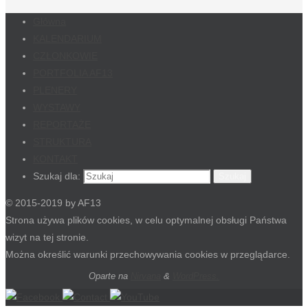
Główna
KALENDARIUM
CZŁONKOWIE
PORTFOLIA AF13
PLENERY
WYSTAWY
REPORTAŻE
STRUKTURA
KONTAKT
Szukaj dla:
Szukaj
© 2015-2019 by AF13
Strona używa plików cookies, w celu optymalnej obsługi Państwa
wizyt na tej stronie.
Można określić warunki przechowywania cookies w przeglądarce.
Oparte na
Nirvana
&
WordPress.