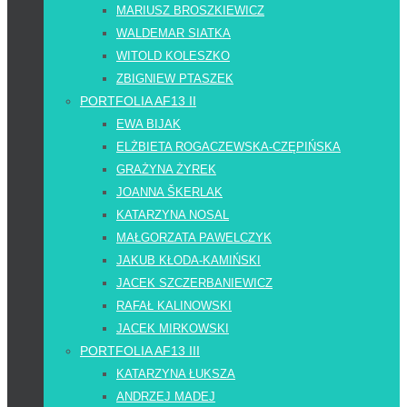
MARIUSZ BROSZKIEWICZ
WALDEMAR SIATKA
WITOLD KOLESZKO
ZBIGNIEW PTASZEK
PORTFOLIA AF13 II
EWA BIJAK
ELŻBIETA ROGACZEWSKA-CZĘPIŃSKA
GRAŻYNA ŻYREK
JOANNA ŠKERLAK
KATARZYNA NOSAL
MAŁGORZATA PAWELCZYK
JAKUB KŁODA-KAMIŃSKI
JACEK SZCZERBANIEWICZ
RAFAŁ KALINOWSKI
JACEK MIRKOWSKI
PORTFOLIA AF13 III
KATARZYNA ŁUKSZA
ANDRZEJ MADEJ