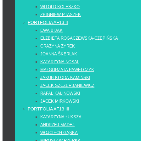
WITOLD KOLESZKO
ZBIGNIEW PTASZEK
PORTFOLIA AF13 II
EWA BIJAK
ELŻBIETA ROGACZEWSKA-CZĘPIŃSKA
GRAŻYNA ŻYREK
JOANNA ŠKERLAK
KATARZYNA NOSAL
MAŁGORZATA PAWELCZYK
JAKUB KŁODA-KAMIŃSKI
JACEK SZCZERBANIEWICZ
RAFAŁ KALINOWSKI
JACEK MIRKOWSKI
PORTFOLIA AF13 III
KATARZYNA ŁUKSZA
ANDRZEJ MADEJ
WOJCIECH GĄSKA
MIROSŁAW RZEPKA