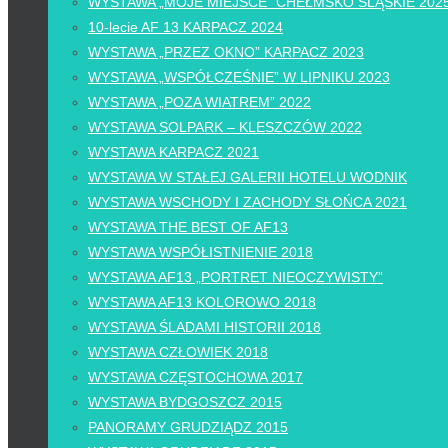
WYSTAWA „MOJE MIEJSCE” CHEŁMSKO ŚLĄSKIE 202
10-lecie AF 13 KARPACZ 2024
WYSTAWA „PRZEZ OKNO” KARPACZ 2023
WYSTAWA „WSPÓŁCZEŚNIE” W LIPNIKU 2023
WYSTAWA „POZA WIATREM” 2022
WYSTAWA SOLPARK – KLESZCZÓW 2022
WYSTAWA KARPACZ 2021
WYSTAWA W STAŁEJ GALERII HOTELU WODNIK
WYSTAWA WSCHODY I ZACHODY SŁOŃCA 2021
WYSTAWA THE BEST OF AF13
WYSTAWA WSPÓŁISTNIENIE 2018
WYSTAWA AF13 „PORTRET NIEOCZYWISTY”
WYSTAWA AF13 KOLOROWO 2018
WYSTAWA ŚLADAMI HISTORII 2018
WYSTAWA CZŁOWIEK 2018
WYSTAWA CZĘSTOCHOWA 2017
WYSTAWA BYDGOSZCZ 2015
PANORAMY GRUDZIĄDZ 2015