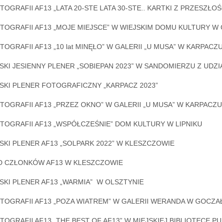
OGRAFII AF13 „LATA 20-STE LATA 30-STE.. KARTKI Z PRZESZŁ
TOGRAFII AF13 „MOJE MIEJSCE” W WIEJSKIM DOMU KULTURY W
OGRAFII AF13 „10 lat MINĘŁO” W GALERII „U MUSA” W KARPACZU
KI JESIENNY PLENER „SOBIEPAN 2023” W SANDOMIERZU Z UDZ
KI PLENER FOTOGRAFICZNY „KARPACZ 2023”
OGRAFII AF13 „PRZEZ OKNO” W GALERII „U MUSA” W KARPACZU
TOGRAFII AF13 „WSPÓŁCZEŚNIE” DOM KULTURY W LIPNIKU
KI PLENER AF13 „SOLPARK 2022” W KLESZCZOWIE
D CZŁONKÓW AF13 W KLESZCZOWIE
KI PLENER AF13 „WARMIA” W OLSZTYNIE
TOGRAFII AF13 „POZA WIATREM” W GALERII WERANDA W GOCZ
OGRAFII AF13 „THE BEST OF AF13” W MIEJSKIEJ BIBLIOTECE P