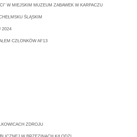
OŚCI” W MIEJSKIM MUZEUM ZABAWEK W KARPACZU
 CHEŁMSKU ŚLĄSKIM
 2024
IAŁEM CZŁONKÓW AF13
AŁKOWICACH ZDROJU
UBLICZNEJ W BRZEZINACH K/ŁODZI