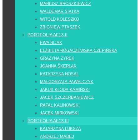
MARIUSZ BROSZKIEWICZ
WALDEMAR SIATKA
WITOLD KOLESZKO
ZBIGNIEW PTASZEK
PORTFOLIA AF13 II
EWA BIJAK
ELŻBIETA ROGACZEWSKA-CZĘPIŃSKA
GRAŻYNA ŻYREK
JOANNA ŠKERLAK
KATARZYNA NOSAL
MAŁGORZATA PAWELCZYK
JAKUB KŁODA-KAMIŃSKI
JACEK SZCZERBANIEWICZ
RAFAŁ KALINOWSKI
JACEK MIRKOWSKI
PORTFOLIA AF13 III
KATARZYNA ŁUKSZA
ANDRZEJ MADEJ