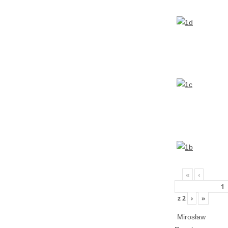
«
‹
z
2
›
»
Mirosław