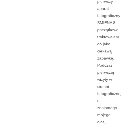
pierwszy
aparat
fotograficzny
SMIENA 8,
początkowo
traktowałem
go jako
ciekawą
zabawkę.
Podczas
pierwszej
wizyty w
ciemni
fotograficznej
u
znajomego
mojego
ojca,