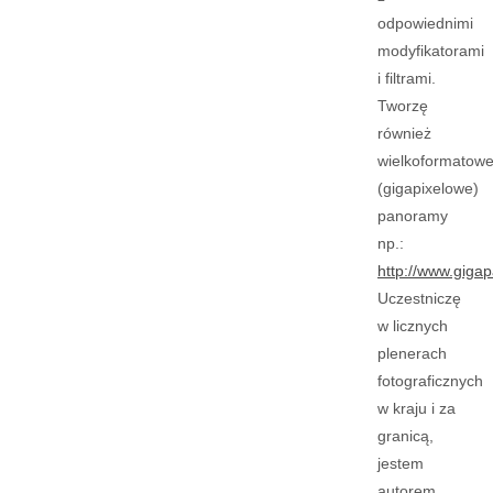
odpowiednimi
modyfikatorami
i filtrami.
Tworzę
również
wielkoformatow
(gigapixelowe)
panoramy
np.:
http://www.gig
Uczestniczę
w licznych
plenerach
fotograficznych
w kraju i za
granicą,
jestem
autorem