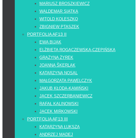
MARIUSZ BROSZKIEWICZ
WALDEMAR SIATKA
WITOLD KOLESZKO
ZBIGNIEW PTASZEK
PORTFOLIA AF13 II
EWA BIJAK
ELŻBIETA ROGACZEWSKA-CZĘPIŃSKA
GRAŻYNA ŻYREK
JOANNA ŠKERLAK
KATARZYNA NOSAL
MAŁGORZATA PAWELCZYK
JAKUB KŁODA-KAMIŃSKI
JACEK SZCZERBANIEWICZ
RAFAŁ KALINOWSKI
JACEK MIRKOWSKI
PORTFOLIA AF13 III
KATARZYNA ŁUKSZA
ANDRZEJ MADEJ