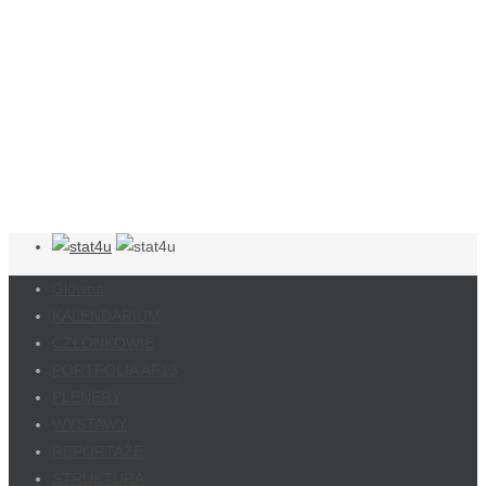
Główna
KALENDARIUM
CZŁONKOWIE
PORTFOLIA AF13
PLENERY
WYSTAWY
REPORTAŻE
STRUKTURA