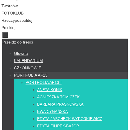
Przejdź do treści
Główna
KALENDARIUM
CZŁONKOWIE
PORTFOLIA AF13
PORTFOLIA AF13 I
ANETA KONIK
AGNIESZKA TOMICZEK
BARBARA PRASNOWSKA
EWA CYGAŃSKA
EDYTA JASCHECK-WYPORKIEWICZ
EDYTA FILIPEK-BAJOR