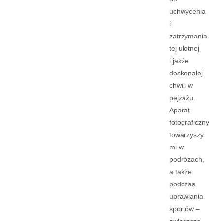
uchwycenia
i
zatrzymania
tej ulotnej
i jakże
doskonałej
chwili w
pejzażu.
Aparat
fotograficzny
towarzyszy
mi w
podróżach,
a także
podczas
uprawiania
sportów –