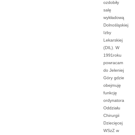
ozdobiły
salę
wykładową
Dolnośląskiej
Izby
Lekarskiej
(DIL). W
1991roku
powracam
do Jeleniej
Góry gdzie
obejmuję
funkcję
ordynatora
Oddziału
Chirurgii
Dziecięcej
WSzZ w