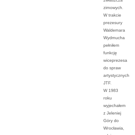
zwłaszcza
zimowych.
W trakcie
prezesury
Waldemara
Wydmucha
pełniłem
funkcję
wiceprezesa
do spraw
artystycznych
JTF.
W 1983
roku
wyjechałem
z Jeleniej
Góry do
Wrocławia,