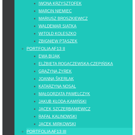
IWONA KRZYSZTOFEK
MARCIN NIEMIEC
MARIUSZ BROSZKIEWICZ
WALDEMAR SIATKA
WITOLD KOLESZKO
ZBIGNIEW PTASZEK
PORTFOLIA AF13 II
EWA BIJAK
ELŻBIETA ROGACZEWSKA-CZĘPIŃSKA
GRAŻYNA ŻYREK
JOANNA ŠKERLAK
KATARZYNA NOSAL
MAŁGORZATA PAWELCZYK
JAKUB KŁODA-KAMIŃSKI
JACEK SZCZERBANIEWICZ
RAFAŁ KALINOWSKI
JACEK MIRKOWSKI
PORTFOLIA AF13 III