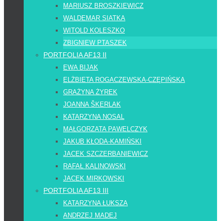
MARIUSZ BROSZKIEWICZ
WALDEMAR SIATKA
WITOLD KOLESZKO
ZBIGNIEW PTASZEK
PORTFOLIA AF13 II
EWA BIJAK
ELŻBIETA ROGACZEWSKA-CZĘPIŃSKA
GRAŻYNA ŻYREK
JOANNA ŠKERLAK
KATARZYNA NOSAL
MAŁGORZATA PAWELCZYK
JAKUB KŁODA-KAMIŃSKI
JACEK SZCZERBANIEWICZ
RAFAŁ KALINOWSKI
JACEK MIRKOWSKI
PORTFOLIA AF13 III
KATARZYNA ŁUKSZA
ANDRZEJ MADEJ