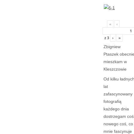
«
‹
z
3
›
»
Zbigniew
Ptaszek obecni
mieszkam w
Kleszczowie
Od kilku ładnyc
lat
zafascynowany
fotografią
każdego dnia
dostrzegam coś
nowego coś, co
mnie fascynuje