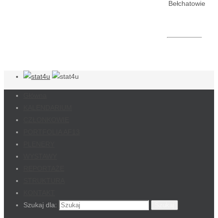
Bełchatowie
Główna
KALENDARIUM
CZŁONKOWIE
PORTFOLIA AF13
PLENERY
WYSTAWY
REPORTAŻE
STRUKTURA
KONTAKT
Szukaj dla:
Szukaj