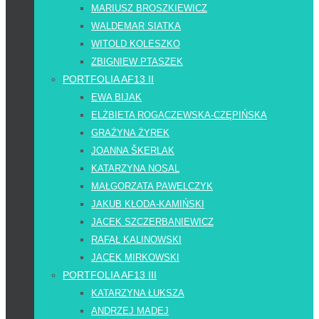
MARIUSZ BROSZKIEWICZ
WALDEMAR SIATKA
WITOLD KOLESZKO
ZBIGNIEW PTASZEK
PORTFOLIA AF13 II
EWA BIJAK
ELŻBIETA ROGACZEWSKA-CZĘPIŃSKA
GRAŻYNA ŻYREK
JOANNA ŠKERLAK
KATARZYNA NOSAL
MAŁGORZATA PAWELCZYK
JAKUB KŁODA-KAMIŃSKI
JACEK SZCZERBANIEWICZ
RAFAŁ KALINOWSKI
JACEK MIRKOWSKI
PORTFOLIA AF13 III
KATARZYNA ŁUKSZA
ANDRZEJ MADEJ