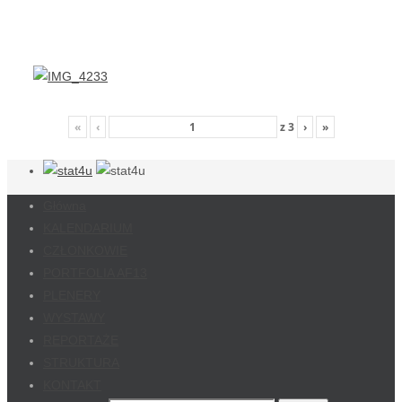
«
‹
z
3
›
»
Główna
KALENDARIUM
CZŁONKOWIE
PORTFOLIA AF13
PLENERY
WYSTAWY
REPORTAŻE
STRUKTURA
KONTAKT