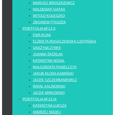
MARIUSZ BROSZKIEWICZ
WALDEMAR SIATKA
WITOLD KOLESZKO
ZBIGNIEW PTASZEK
PORTFOLIA AF13 II
EWA BIJAK
ELŻBIETA ROGACZEWSKA-CZĘPIŃSKA
GRAŻYNA ŻYREK
JOANNA ŠKERLAK
KATARZYNA NOSAL
MAŁGORZATA PAWELCZYK
JAKUB KŁODA-KAMIŃSKI
JACEK SZCZERBANIEWICZ
RAFAŁ KALINOWSKI
JACEK MIRKOWSKI
PORTFOLIA AF13 III
KATARZYNA ŁUKSZA
ANDRZEJ MADEJ