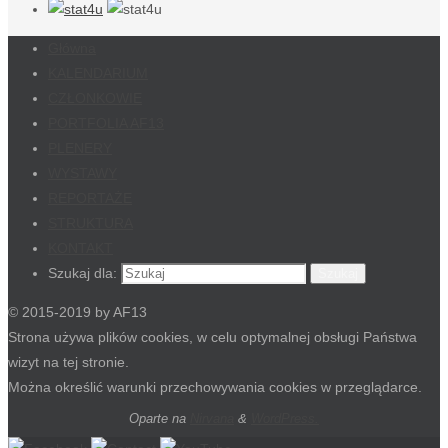
Główna
KALENDARIUM
CZŁONKOWIE
PORTFOLIA AF13
PLENERY
WYSTAWY
REPORTAŻE
STRUKTURA
KONTAKT
Szukaj dla:
Szukaj
© 2015-2019 by AF13
Strona używa plików cookies, w celu optymalnej obsługi Państwa
wizyt na tej stronie.
Można określić warunki przechowywania cookies w przeglądarce.
Oparte na
Nirvana
&
WordPress.