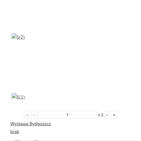
«
‹
z
2
›
»
Wystawa Bydgoszcz
brak