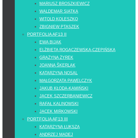
MARIUSZ BROSZKIEWICZ
WALDEMAR SIATKA
WITOLD KOLESZKO
ZBIGNIEW PTASZEK
PORTFOLIA AF13 II
EWA BIJAK
ELŻBIETA ROGACZEWSKA-CZĘPIŃSKA
GRAŻYNA ŻYREK
JOANNA ŠKERLAK
KATARZYNA NOSAL
MAŁGORZATA PAWELCZYK
JAKUB KŁODA-KAMIŃSKI
JACEK SZCZERBANIEWICZ
RAFAŁ KALINOWSKI
JACEK MIRKOWSKI
PORTFOLIA AF13 III
KATARZYNA ŁUKSZA
ANDRZEJ MADEJ