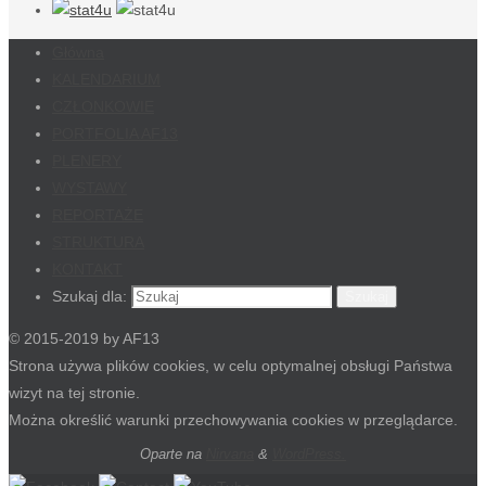
Główna
KALENDARIUM
CZŁONKOWIE
PORTFOLIA AF13
PLENERY
WYSTAWY
REPORTAŻE
STRUKTURA
KONTAKT
Szukaj dla:
Szukaj
© 2015-2019 by AF13
Strona używa plików cookies, w celu optymalnej obsługi Państwa
wizyt na tej stronie.
Można określić warunki przechowywania cookies w przeglądarce.
Oparte na
Nirvana
&
WordPress.