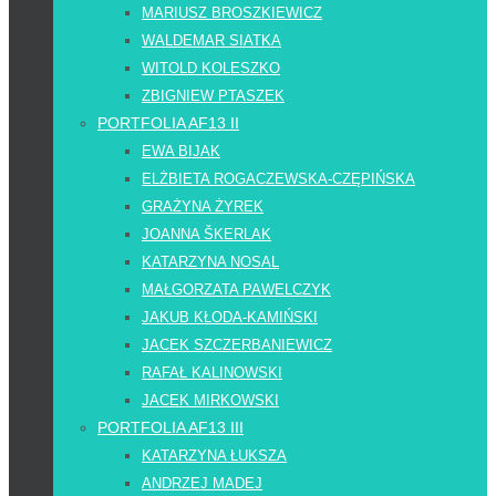
MARIUSZ BROSZKIEWICZ
WALDEMAR SIATKA
WITOLD KOLESZKO
ZBIGNIEW PTASZEK
PORTFOLIA AF13 II
EWA BIJAK
ELŻBIETA ROGACZEWSKA-CZĘPIŃSKA
GRAŻYNA ŻYREK
JOANNA ŠKERLAK
KATARZYNA NOSAL
MAŁGORZATA PAWELCZYK
JAKUB KŁODA-KAMIŃSKI
JACEK SZCZERBANIEWICZ
RAFAŁ KALINOWSKI
JACEK MIRKOWSKI
PORTFOLIA AF13 III
KATARZYNA ŁUKSZA
ANDRZEJ MADEJ