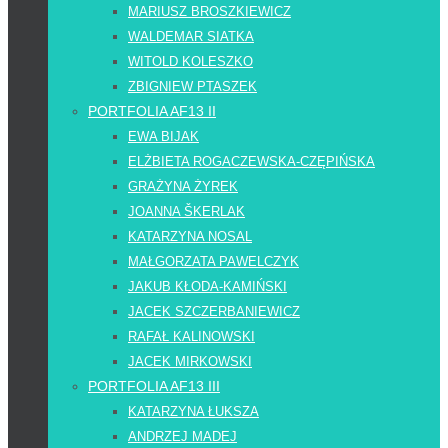
MARIUSZ BROSZKIEWICZ
WALDEMAR SIATKA
WITOLD KOLESZKO
ZBIGNIEW PTASZEK
PORTFOLIA AF13 II
EWA BIJAK
ELŻBIETA ROGACZEWSKA-CZĘPIŃSKA
GRAŻYNA ŻYREK
JOANNA ŠKERLAK
KATARZYNA NOSAL
MAŁGORZATA PAWELCZYK
JAKUB KŁODA-KAMIŃSKI
JACEK SZCZERBANIEWICZ
RAFAŁ KALINOWSKI
JACEK MIRKOWSKI
PORTFOLIA AF13 III
KATARZYNA ŁUKSZA
ANDRZEJ MADEJ