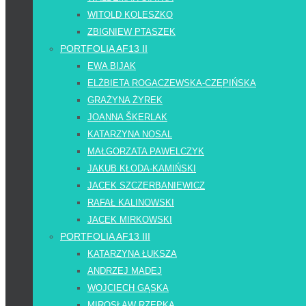
WITOLD KOLESZKO
ZBIGNIEW PTASZEK
PORTFOLIA AF13 II
EWA BIJAK
ELŻBIETA ROGACZEWSKA-CZĘPIŃSKA
GRAŻYNA ŻYREK
JOANNA ŠKERLAK
KATARZYNA NOSAL
MAŁGORZATA PAWELCZYK
JAKUB KŁODA-KAMIŃSKI
JACEK SZCZERBANIEWICZ
RAFAŁ KALINOWSKI
JACEK MIRKOWSKI
PORTFOLIA AF13 III
KATARZYNA ŁUKSZA
ANDRZEJ MADEJ
WOJCIECH GĄSKA
MIROSŁAW RZEPKA