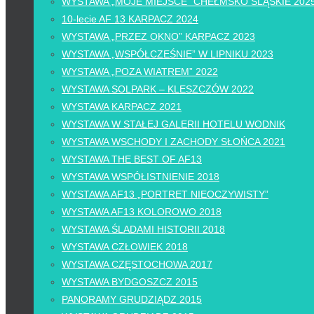
WYSTAWA „MOJE MIEJSCE” CHEŁMSKO ŚLĄSKIE 202
10-lecie AF 13 KARPACZ 2024
WYSTAWA „PRZEZ OKNO” KARPACZ 2023
WYSTAWA „WSPÓŁCZEŚNIE” W LIPNIKU 2023
WYSTAWA „POZA WIATREM” 2022
WYSTAWA SOLPARK – KLESZCZÓW 2022
WYSTAWA KARPACZ 2021
WYSTAWA W STAŁEJ GALERII HOTELU WODNIK
WYSTAWA WSCHODY I ZACHODY SŁOŃCA 2021
WYSTAWA THE BEST OF AF13
WYSTAWA WSPÓŁISTNIENIE 2018
WYSTAWA AF13 „PORTRET NIEOCZYWISTY”
WYSTAWA AF13 KOLOROWO 2018
WYSTAWA ŚLADAMI HISTORII 2018
WYSTAWA CZŁOWIEK 2018
WYSTAWA CZĘSTOCHOWA 2017
WYSTAWA BYDGOSZCZ 2015
PANORAMY GRUDZIĄDZ 2015