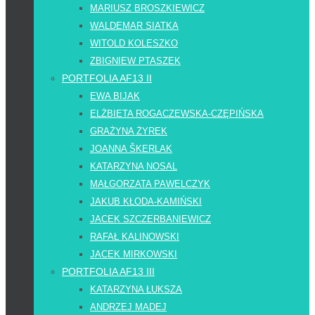
MARIUSZ BROSZKIEWICZ
WALDEMAR SIATKA
WITOLD KOLESZKO
ZBIGNIEW PTASZEK
PORTFOLIA AF13 II
EWA BIJAK
ELŻBIETA ROGACZEWSKA-CZĘPIŃSKA
GRAŻYNA ŻYREK
JOANNA ŠKERLAK
KATARZYNA NOSAL
MAŁGORZATA PAWELCZYK
JAKUB KŁODA-KAMIŃSKI
JACEK SZCZERBANIEWICZ
RAFAŁ KALINOWSKI
JACEK MIRKOWSKI
PORTFOLIA AF13 III
KATARZYNA ŁUKSZA
ANDRZEJ MADEJ