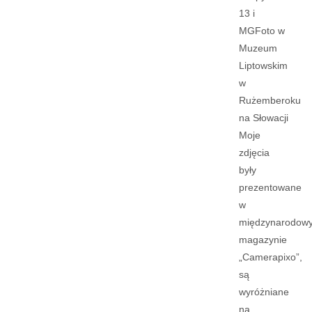
13 i
MGFoto w
Muzeum
Liptowskim
w
Rużemberoku
na Słowacji
Moje
zdjęcia
były
prezentowane
w
międzynarodow
magazynie
„Camerapixo”,
są
wyróżniane
na