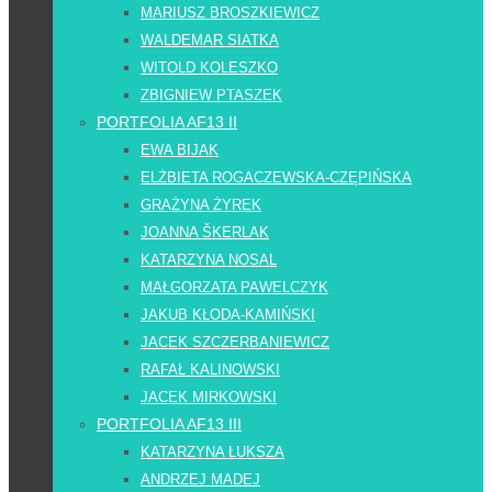
MARIUSZ BROSZKIEWICZ
WALDEMAR SIATKA
WITOLD KOLESZKO
ZBIGNIEW PTASZEK
PORTFOLIA AF13 II
EWA BIJAK
ELŻBIETA ROGACZEWSKA-CZĘPIŃSKA
GRAŻYNA ŻYREK
JOANNA ŠKERLAK
KATARZYNA NOSAL
MAŁGORZATA PAWELCZYK
JAKUB KŁODA-KAMIŃSKI
JACEK SZCZERBANIEWICZ
RAFAŁ KALINOWSKI
JACEK MIRKOWSKI
PORTFOLIA AF13 III
KATARZYNA ŁUKSZA
ANDRZEJ MADEJ