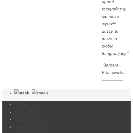
aparat
fotograficzny
nie może
wyrazić
duszy, to
może to
zrobić
fotografujący.”
Barbara
Prasnowska
Główna
KALENDARIUM
CZŁONKOWIE
PORTFOLIA AF13