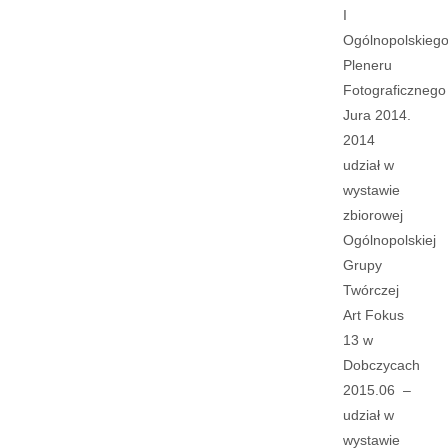
I
Ogólnopolskieg
Pleneru
Fotograficznego
Jura 2014.
2014
udział w
wystawie
zbiorowej
Ogólnopolskiej
Grupy
Twórczej
Art Fokus
13 w
Dobczycach
2015.06 –
udział w
wystawie