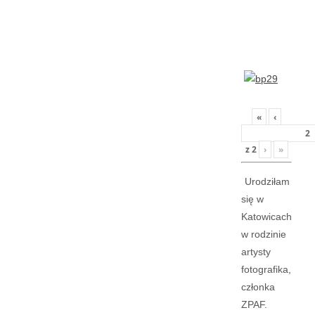
«
‹
z
2
›
»
Urodziłam
się w
Katowicach
w rodzinie
artysty
fotografika,
członka
ZPAF.