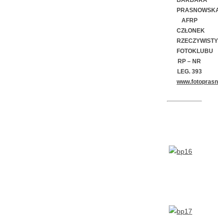
PRASNOWSK
AFRP
CZŁONEK
RZECZYWISTY
FOTOKLUBU
RP –
NR
LEG. 393
www.fotopras