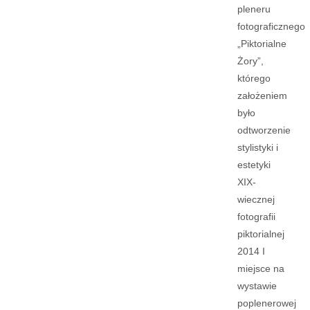
pleneru
fotograficznego
„Piktorialne
Żory”,
którego
założeniem
było
odtworzenie
stylistyki i
estetyki
XIX-
wiecznej
fotografii
piktorialnej
2014 I
miejsce na
wystawie
poplenerowej