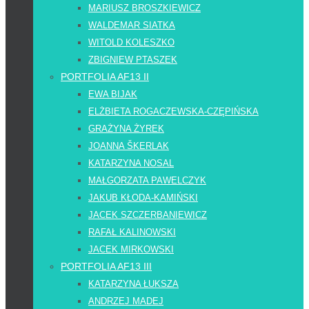
MARIUSZ BROSZKIEWICZ
WALDEMAR SIATKA
WITOLD KOLESZKO
ZBIGNIEW PTASZEK
PORTFOLIA AF13 II
EWA BIJAK
ELŻBIETA ROGACZEWSKA-CZĘPIŃSKA
GRAŻYNA ŻYREK
JOANNA ŠKERLAK
KATARZYNA NOSAL
MAŁGORZATA PAWELCZYK
JAKUB KŁODA-KAMIŃSKI
JACEK SZCZERBANIEWICZ
RAFAŁ KALINOWSKI
JACEK MIRKOWSKI
PORTFOLIA AF13 III
KATARZYNA ŁUKSZA
ANDRZEJ MADEJ