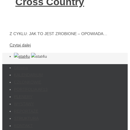
Cross Country
Z CYKLU: JAK TO JEST ZROBIONE – OPOWIADA…
Czytaj dalej
Główna
KALENDARIUM
CZŁONKOWIE
PORTFOLIA AF13
PLENERY
WYSTAWY
REPORTAŻE
STRUKTURA
KONTAKT