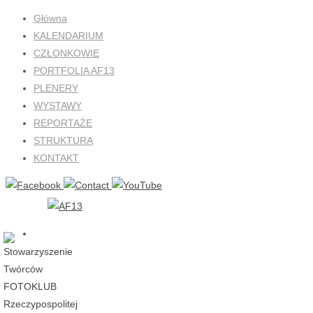
Przejdź
Główna
do
KALENDARIUM
treści
CZŁONKOWIE
PORTFOLIA AF13
PLENERY
WYSTAWY
REPORTAŻE
STRUKTURA
KONTAKT