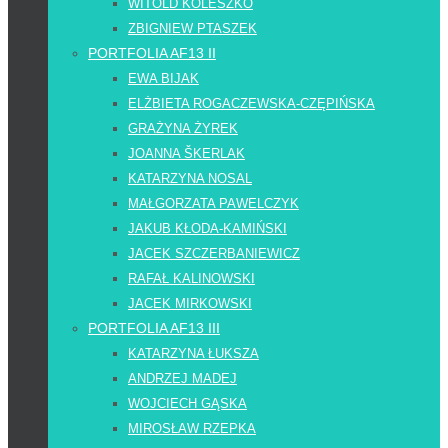
WITOLD KOLESZKO
ZBIGNIEW PTASZEK
PORTFOLIA AF13 II
EWA BIJAK
ELŻBIETA ROGACZEWSKA-CZĘPIŃSKA
GRAŻYNA ŻYREK
JOANNA ŠKERLAK
KATARZYNA NOSAL
MAŁGORZATA PAWELCZYK
JAKUB KŁODA-KAMIŃSKI
JACEK SZCZERBANIEWICZ
RAFAŁ KALINOWSKI
JACEK MIRKOWSKI
PORTFOLIA AF13 III
KATARZYNA ŁUKSZA
ANDRZEJ MADEJ
WOJCIECH GĄSKA
MIROSŁAW RZEPKA