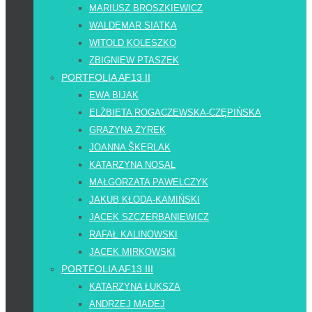
MARIUSZ BROSZKIEWICZ
WALDEMAR SIATKA
WITOLD KOLESZKO
ZBIGNIEW PTASZEK
PORTFOLIA AF13 II
EWA BIJAK
ELŻBIETA ROGACZEWSKA-CZĘPIŃSKA
GRAŻYNA ŻYREK
JOANNA ŠKERLAK
KATARZYNA NOSAL
MAŁGORZATA PAWELCZYK
JAKUB KŁODA-KAMIŃSKI
JACEK SZCZERBANIEWICZ
RAFAŁ KALINOWSKI
JACEK MIRKOWSKI
PORTFOLIA AF13 III
KATARZYNA ŁUKSZA
ANDRZEJ MADEJ