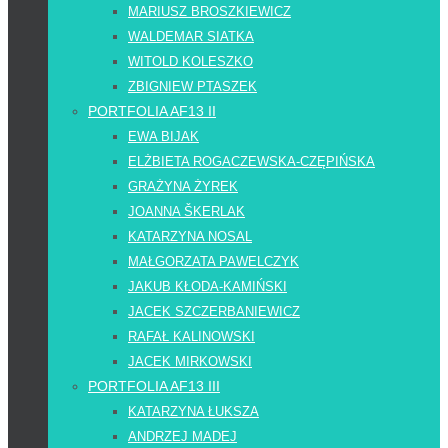
MARIUSZ BROSZKIEWICZ
WALDEMAR SIATKA
WITOLD KOLESZKO
ZBIGNIEW PTASZEK
PORTFOLIA AF13 II
EWA BIJAK
ELŻBIETA ROGACZEWSKA-CZĘPIŃSKA
GRAŻYNA ŻYREK
JOANNA ŠKERLAK
KATARZYNA NOSAL
MAŁGORZATA PAWELCZYK
JAKUB KŁODA-KAMIŃSKI
JACEK SZCZERBANIEWICZ
RAFAŁ KALINOWSKI
JACEK MIRKOWSKI
PORTFOLIA AF13 III
KATARZYNA ŁUKSZA
ANDRZEJ MADEJ