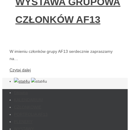
WYSTAWA GRUPOWA
CZŁONKÓW AF13
W imieniu członków grupy AF13 serdecznie zapraszamy
na…
Czytaj dalej
Główna
KALENDARIUM
CZŁONKOWIE
PORTFOLIA AF13
PLENERY
WYSTAWY